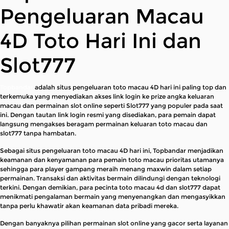
Pengeluaran Macau
4D Toto Hari Ini dan
Slot777
Topbandar
adalah situs pengeluaran toto macau 4D hari ini paling top dan
terkemuka yang menyediakan akses link login ke prize angka keluaran
macau dan permainan slot online seperti Slot777 yang populer pada saat
ini. Dengan tautan link login resmi yang disediakan, para pemain dapat
langsung mengakses beragam permainan keluaran toto macau dan
slot777 tanpa hambatan.
Sebagai situs pengeluaran toto macau 4D hari ini, Topbandar menjadikan
keamanan dan kenyamanan para pemain toto macau prioritas utamanya
sehingga para player gampang meraih menang maxwin dalam setiap
permainan. Transaksi dan aktivitas bermain dilindungi dengan teknologi
terkini. Dengan demikian, para pecinta toto macau 4d dan slot777 dapat
menikmati pengalaman bermain yang menyenangkan dan mengasyikkan
tanpa perlu khawatir akan keamanan data pribadi mereka.
Dengan banyaknya pilihan permainan slot online yang gacor serta layanan