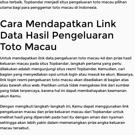
situs terbaik, Topbandar menjadi situs pengeluaran toto macau pilihan
utama bagi para penggemar toto macau di Indonesia.
Cara Mendapatkan Link
Data Hasil Pengeluaran
Toto Macau
Untuk mendapatkan link data pengeluaran toto macau 4d dan prize hasil
keluaran macau pada situs Topbandar, langkah pertama yang perlu
dilakukan adalah mengunjungi situs resmi Topbandar. Kemudian, cari
bagian yang menyediakan opsi untuk login atau masuk ke akun. Biasanya,
link login resmi pengeluaran toto macau akan disediakan di bagian atas
atau bawah situs web. Pastikan untuk tidak mengakses link dari sumber
yang tidak terpercaya, karena hal ini dapat membahayakan keamanan
akun Kamu.
Dengan mengikuti langkah-langkah ini, Kamu dapat menggunakan link
pengeluaran macau dan prize keluaran macau dari Topbandar untuk
melihat hasil yang diperoleh pada hari itu dengan aman dan nyaman
sehingga akan lebih yakin dalam memenangkan prize angka keluaran
macau tersebut.