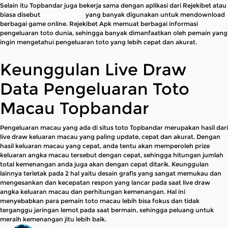
Selain itu Topbandar juga bekerja sama dengan aplikasi dari Rejekibet atau
biasa disebut
Rejekibet Apk
yang banyak digunakan untuk mendownload
berbagai game online. Rejekibet Apk memuat berbagai informasi
pengeluaran toto dunia, sehingga banyak dimanfaatkan oleh pemain yang
ingin mengetahui pengeluaran toto yang lebih cepat dan akurat.
Keunggulan Live Draw
Data Pengeluaran Toto
Macau Topbandar
Pengeluaran macau yang ada di situs toto Topbandar merupakan hasil dari
live draw keluaran macau yang paling update, cepat dan akurat. Dengan
hasil keluaran macau yang cepat, anda tentu akan memperoleh prize
keluaran angka macau tersebut dengan cepat, sehingga hitungan jumlah
total kemenangan anda juga akan dengan cepat ditarik. Keunggulan
lainnya terletak pada 2 hal yaitu desain grafis yang sangat memukau dan
mengesankan dan kecepatan respon yang lancar pada saat live draw
angka keluaran macau dan perhitungan kemenangan. Hal ini
menyebabkan para pemain toto macau lebih bisa fokus dan tidak
terganggu jaringan lemot pada saat bermain, sehingga peluang untuk
meraih kemenangan jitu lebih baik.