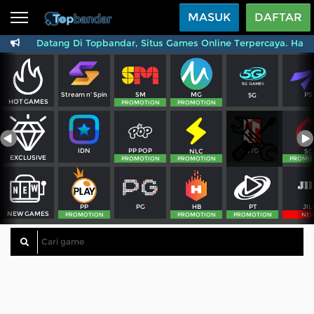
Beranda
MASUK
DAFTAR
elamat Datang Di Topbandar, Situs Games Online Terpercaya. Har
Sports
BARU
PROMO
Live Casino
BARU
SM
MG
PS
Stream n' Spin
5G
IDNPoker
BARU
HOT GAMES
PROMOTION
PROMOTION
Slots
PROMO
PP POP
TTG
IDN
NLC
SG
IDNLIVE
EXCLUSIVE
BARU
PROMOTION
PROMOTION
PROMO
Stream N Spin
PG
PT
PP
HB
JILI
NEW GAMES
Arcade
PROMOTION
PROMOTION
PROMOTION
NE
PROMO
Table Games
Lottery
BARU
PROMO
IDNRaffle