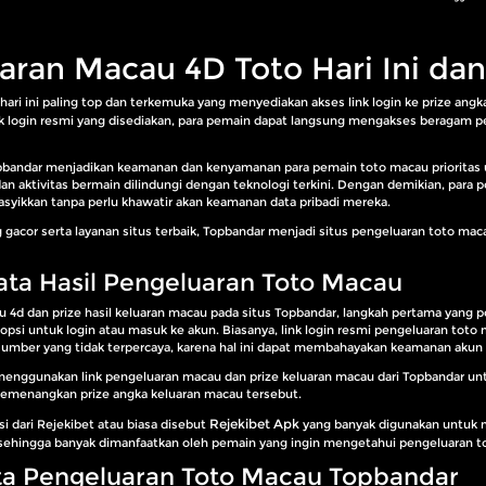
aran Macau 4D Toto Hari Ini dan
ari ini paling top dan terkemuka yang menyediakan akses link login ke prize angk
ink login resmi yang disediakan, para pemain dapat langsung mengakses beragam 
Topbandar menjadikan keamanan dan kenyamanan para pemain toto macau priorita
 aktivitas bermain dilindungi dengan teknologi terkini. Dengan demikian, para 
ikkan tanpa perlu khawatir akan keamanan data pribadi mereka.
 gacor serta layanan situs terbaik, Topbandar menjadi situs pengeluaran toto ma
ta Hasil Pengeluaran Toto Macau
4d dan prize hasil keluaran macau pada situs Topbandar, langkah pertama yang p
psi untuk login atau masuk ke akun. Biasanya, link login resmi pengeluaran toto 
i sumber yang tidak terpercaya, karena hal ini dapat membahayakan keamanan aku
enggunakan link pengeluaran macau dan prize keluaran macau dari Topbandar untuk
emenangkan prize angka keluaran macau tersebut.
Rejekibet Apk
si dari Rejekibet atau biasa disebut
yang banyak digunakan untuk 
sehingga banyak dimanfaatkan oleh pemain yang ingin mengetahui pengeluaran tot
ta Pengeluaran Toto Macau Topbandar