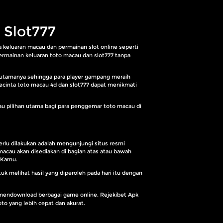
 Slot777
a keluaran macau dan permainan slot online seperti
permainan keluaran toto macau dan slot777 tanpa
s utamanya sehingga para player gampang meraih
pecinta toto macau 4d dan slot777 dapat menikmati
cau pilihan utama bagi para penggemar toto macau di
erlu dilakukan adalah mengunjungi situs resmi
macau akan disediakan di bagian atas atau bawah
n Kamu.
 melihat hasil yang diperoleh pada hari itu dengan
mendownload berbagai game online. Rejekibet Apk
o yang lebih cepat dan akurat.