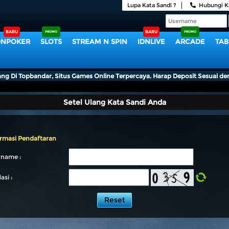
Lupa Kata Sandi ?
Hubungi K
BARU
BARU
PROMO
PROMO
DNPOKER
SLOTS
STREAM N SPIN
IDNLIVE
ARCADE
TAB
 Topbandar, Situs Games Online Terpercaya. Harap Deposit Sesuai denga
Setel Ulang Kata Sandi Anda
rmasi Pendaftaran
rname :
asi :
Reset