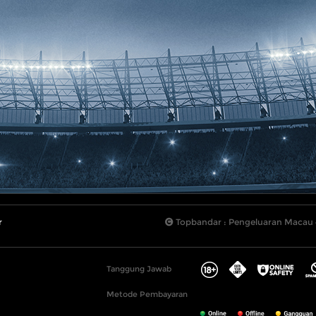
r
Topbandar : Pengeluaran Macau 4D
Tanggung Jawab
Metode Pembayaran