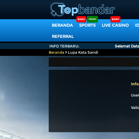
BARU
BARU
PROMO
BERANDA
SPORTS
LIVE CASINO
I
REFERRAL
INFO TERBARU:
Selamat Datang Di
Beranda
Lupa Kata Sandi
Info
Use
Valid