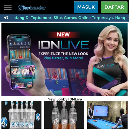
Beranda
MASUK
DAFTAR
at Datang Di Topbandar, Situs Games Online Terpercaya. Harap D
Sports
BARU
PROMO
Live Casino
BARU
IDNPoker
BARU
Slots
PROMO
IDNLIVE
BARU
Stream N Spin
Arcade
PROMO
New Lobby IDNLive
Table Games
Lottery
BARU
PROMO
IDNRaffle