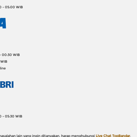
0 - 05:00 WIB
- 00:30 WIB
 WIB
line
 - 05:30 WIB
asalahan lain yang ingin ditanyakan, harap menghubungi
Live Chat TopBandar
.