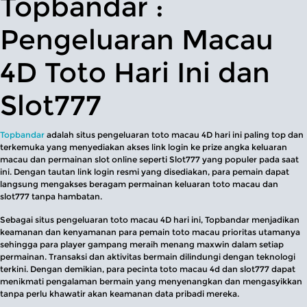
Topbandar :
Pengeluaran Macau
4D Toto Hari Ini dan
Slot777
Topbandar
adalah situs pengeluaran toto macau 4D hari ini paling top dan
terkemuka yang menyediakan akses link login ke prize angka keluaran
macau dan permainan slot online seperti Slot777 yang populer pada saat
ini. Dengan tautan link login resmi yang disediakan, para pemain dapat
langsung mengakses beragam permainan keluaran toto macau dan
slot777 tanpa hambatan.
Sebagai situs pengeluaran toto macau 4D hari ini, Topbandar menjadikan
keamanan dan kenyamanan para pemain toto macau prioritas utamanya
sehingga para player gampang meraih menang maxwin dalam setiap
permainan. Transaksi dan aktivitas bermain dilindungi dengan teknologi
terkini. Dengan demikian, para pecinta toto macau 4d dan slot777 dapat
menikmati pengalaman bermain yang menyenangkan dan mengasyikkan
tanpa perlu khawatir akan keamanan data pribadi mereka.