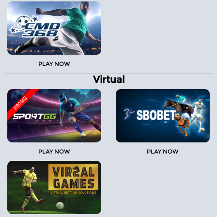
Referral
Promosi
Hubungi Kami
PLAY NOW
Live Chat
Virtual
Pengaduan Customer
PROMO
Pilih Bahasa:
PLAY NOW
PLAY NOW
MASUK
DAFTAR
&copy; Topbandar : Pengeluaran Macau 4D Toto
Hari Ini dan Slot777. Hak Cipta Dilindungi.