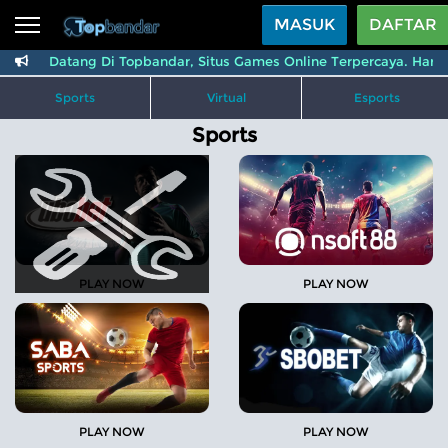
Beranda
MASUK
DAFTAR
lamat Datang Di Topbandar, Situs Games Online Terpercaya. Hara
Sports
BARU
PROMO
Sports
Virtual
Esports
Live Casino
BARU
Sports
IDNPoker
BARU
Slots
PROMO
IDNLIVE
BARU
Stream N Spin
PLAY NOW
PLAY NOW
Arcade
PROMO
Table Games
Lottery
BARU
PROMO
PLAY NOW
PLAY NOW
IDNRaffle