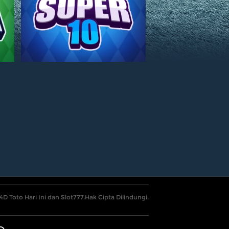
 Toto Hari Ini dan Slot777.Hak Cipta Dilindungi.