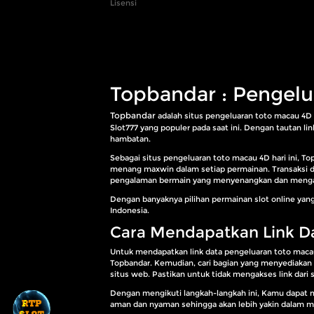
Lisensi
Topbandar : Pengelu
Topbandar
adalah situs pengeluaran toto macau 4D h
Slot777 yang populer pada saat ini. Dengan tautan l
hambatan.
Sebagai situs pengeluaran toto macau 4D hari ini, 
menang maxwin dalam setiap permainan. Transaksi dan
pengalaman bermain yang menyenangkan dan mengasy
Dengan banyaknya pilihan permainan slot online yang
Indonesia.
Cara Mendapatkan Link Da
Untuk mendapatkan link data pengeluaran toto macau 
Topbandar. Kemudian, cari bagian yang menyediakan o
situs web. Pastikan untuk tidak mengakses link dar
Dengan mengikuti langkah-langkah ini, Kamu dapat m
aman dan nyaman sehingga akan lebih yakin dalam m