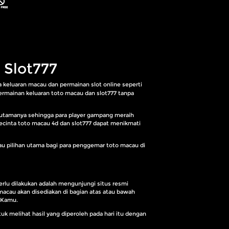
 Slot777
a keluaran macau dan permainan slot online seperti
permainan keluaran toto macau dan slot777 tanpa
s utamanya sehingga para player gampang meraih
pecinta toto macau 4d dan slot777 dapat menikmati
cau pilihan utama bagi para penggemar toto macau di
erlu dilakukan adalah mengunjungi situs resmi
macau akan disediakan di bagian atas atau bawah
n Kamu.
 melihat hasil yang diperoleh pada hari itu dengan