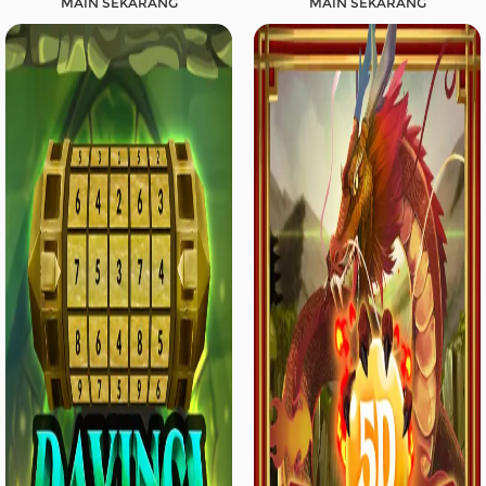
MAIN SEKARANG
MAIN SEKARANG