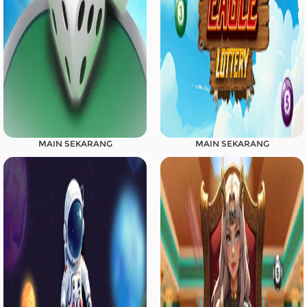
MAIN SEKARANG
MAIN SEKARANG