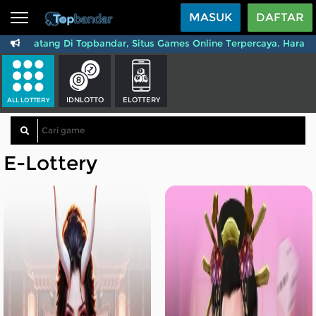
Beranda
MASUK
DAFTAR
 Datang Di Topbandar, Situs Games Online Terpercaya. Harap Depo
Sports
BARU
PROMO
Live Casino
BARU
IDNLOTTO
ELOTTERY
IDNPoker
ALL LOTTERY
BARU
Slots
PROMO
E-Lottery
IDNLIVE
BARU
Stream N Spin
Arcade
PROMO
Table Games
Lottery
BARU
PROMO
IDNRaffle