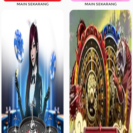
MAIN SEKARANG
MAIN SEKARANG