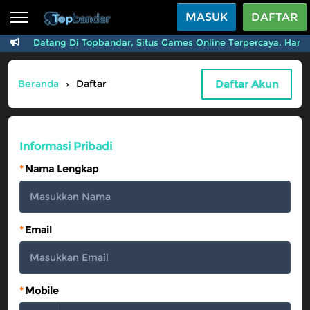
Beranda
MASUK
DAFTAR
lamat Datang Di Topbandar, Situs Games Online Terpercaya. Hara
Sports
BARU
PROMO
Live Casino
BARU
Daftar Akun
Beranda
›
Daftar
IDNPoker
BARU
Slots
PROMO
Informasi Pribadi
IDNLIVE
BARU
*
Nama Lengkap
Stream N Spin
Arcade
PROMO
*
Email
Table Games
Lottery
BARU
PROMO
*
Mobile
IDNRaffle