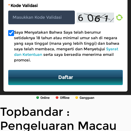
*
Kode Validasi
Saya Menyatakan Bahwa Saya telah berumur
setidaknya 18 tahun atau minimal umur sah di negara
yang saya tinggal (mana yang lebih tinggi) dan bahwa
saya telah membaca, mengerti dan Menyetujui
Syarat
dan Ketentuan
serta saya bersedia menerima email
promosi.
Daftar
Topbandar :
Pengeluaran Macau