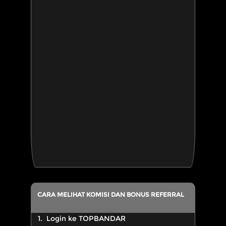
CARA MELIHAT KOMISI DAN BONUS REFERRAL
1.
Login ke TOPBANDAR