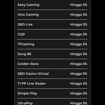
Sexy Gaming
Hingga 5%
Vivo Gaming
Hingga 5%
SBO Live
Hingga 5%
CQ9
Hingga 5%
TFGaming
Hingga 5%
Song 88
Hingga 5%
Golden Race
Hingga 5%
SBO Casino Virtual
Hingga 5%
T1 PP Live Dealer
Hingga 5%
Simple Play
Hingga 5%
UltraPlay
Hingga 5%