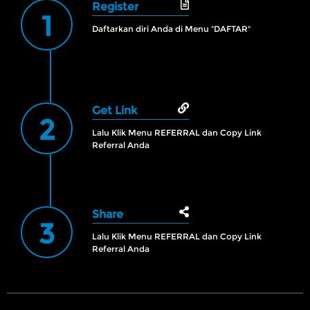
Register
1
Referral
Daftarkan diri Anda di Menu "DAFTAR"
Promosi
Hubungi Kami
Live Chat
Get Link
2
Lalu Klik Menu REFERRAL dan Copy Link
Pengaduan Customer
Referral Anda
Pilih Bahasa:
Share
3
MASUK
DAFTAR
Lalu Klik Menu REFERRAL dan Copy Link
Referral Anda
&copy; Topbandar : Pengeluaran Macau 4D Toto
Hari Ini dan Slot777. Hak Cipta Dilindungi.