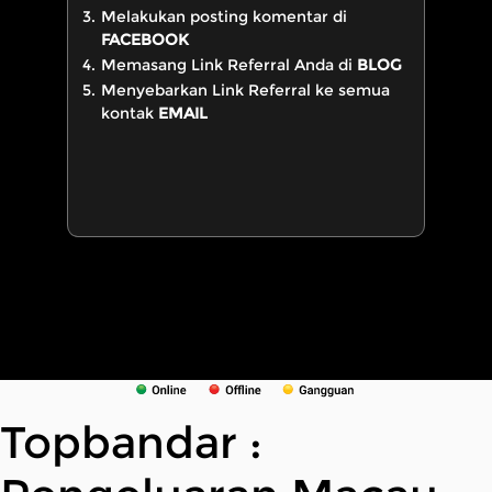
3.
Melakukan posting komentar di
FACEBOOK
4.
Memasang Link Referral Anda di
BLOG
5.
Menyebarkan Link Referral ke semua
kontak
EMAIL
Topbandar :