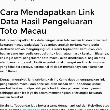
Cara Mendapatkan Link
Data Hasil Pengeluaran
Toto Macau
Untuk mendapatkan link data pengeluaran toto macau 4d dan prize hasil
keluaran macau pada situs Topbandar, langkah pertama yang perlu
dilakukan adalah mengunjungi situs resmi Topbandar. Kemudian, cari
bagian yang menyediakan opsi untuk login atau masuk ke akun. Biasanya,
link login resmi pengeluaran toto macau akan disediakan di bagian atas
atau bawah situs web. Pastikan untuk tidak mengakses link dari sumber
yang tidak terpercaya, karena hal ini dapat membahayakan keamanan
akun Kamu.
Dengan mengikuti langkah-langkah ini, Kamu dapat menggunakan link
pengeluaran macau dan prize keluaran macau dari Topbandar untuk
melihat hasil yang diperoleh pada hari itu dengan aman dan nyaman
sehingga akan lebih yakin dalam memenangkan prize angka keluaran
macau tersebut.
Selain itu Topbandar juga bekerja sama dengan aplikasi dari Rejekibet atau
biasa disebut
Rejekibet Apk
yang banyak digunakan untuk mendownload