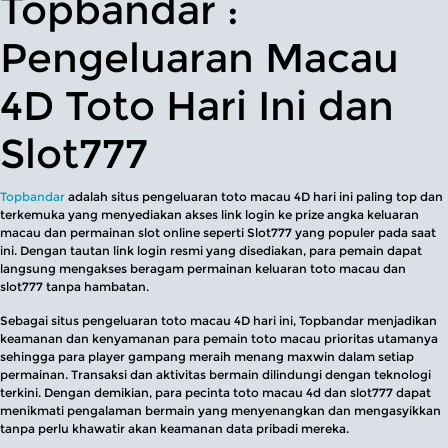
Topbandar :
Referral
Pengeluaran Macau
Promosi
4D Toto Hari Ini dan
Hubungi Kami
Slot777
Live Chat
Pengaduan Customer
Topbandar
adalah situs pengeluaran toto macau 4D hari ini paling top dan
terkemuka yang menyediakan akses link login ke prize angka keluaran
macau dan permainan slot online seperti Slot777 yang populer pada saat
Pilih Bahasa:
ini. Dengan tautan link login resmi yang disediakan, para pemain dapat
langsung mengakses beragam permainan keluaran toto macau dan
slot777 tanpa hambatan.
Sebagai situs pengeluaran toto macau 4D hari ini, Topbandar menjadikan
MASUK
DAFTAR
keamanan dan kenyamanan para pemain toto macau prioritas utamanya
sehingga para player gampang meraih menang maxwin dalam setiap
permainan. Transaksi dan aktivitas bermain dilindungi dengan teknologi
&copy; Topbandar : Pengeluaran Macau 4D Toto
terkini. Dengan demikian, para pecinta toto macau 4d dan slot777 dapat
Hari Ini dan Slot777. Hak Cipta Dilindungi.
menikmati pengalaman bermain yang menyenangkan dan mengasyikkan
tanpa perlu khawatir akan keamanan data pribadi mereka.