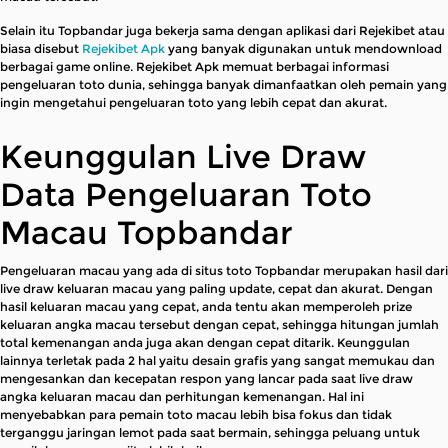
Selain itu Topbandar juga bekerja sama dengan aplikasi dari Rejekibet atau
biasa disebut
Rejekibet Apk
yang banyak digunakan untuk mendownload
berbagai game online. Rejekibet Apk memuat berbagai informasi
pengeluaran toto dunia, sehingga banyak dimanfaatkan oleh pemain yang
ingin mengetahui pengeluaran toto yang lebih cepat dan akurat.
Keunggulan Live Draw
Data Pengeluaran Toto
Macau Topbandar
Pengeluaran macau yang ada di situs toto Topbandar merupakan hasil dari
live draw keluaran macau yang paling update, cepat dan akurat. Dengan
hasil keluaran macau yang cepat, anda tentu akan memperoleh prize
keluaran angka macau tersebut dengan cepat, sehingga hitungan jumlah
total kemenangan anda juga akan dengan cepat ditarik. Keunggulan
lainnya terletak pada 2 hal yaitu desain grafis yang sangat memukau dan
mengesankan dan kecepatan respon yang lancar pada saat live draw
angka keluaran macau dan perhitungan kemenangan. Hal ini
menyebabkan para pemain toto macau lebih bisa fokus dan tidak
terganggu jaringan lemot pada saat bermain, sehingga peluang untuk