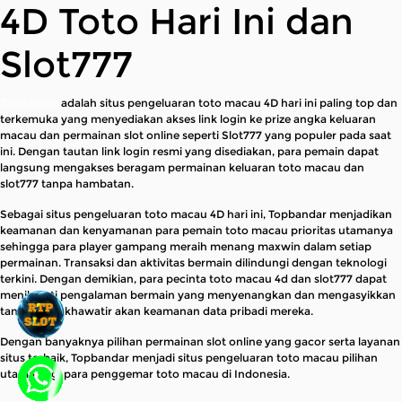
4D Toto Hari Ini dan
Slot777
Topbandar
adalah situs pengeluaran toto macau 4D hari ini paling top dan
terkemuka yang menyediakan akses link login ke prize angka keluaran
macau dan permainan slot online seperti Slot777 yang populer pada saat
ini. Dengan tautan link login resmi yang disediakan, para pemain dapat
langsung mengakses beragam permainan keluaran toto macau dan
slot777 tanpa hambatan.
Sebagai situs pengeluaran toto macau 4D hari ini, Topbandar menjadikan
keamanan dan kenyamanan para pemain toto macau prioritas utamanya
sehingga para player gampang meraih menang maxwin dalam setiap
permainan. Transaksi dan aktivitas bermain dilindungi dengan teknologi
terkini. Dengan demikian, para pecinta toto macau 4d dan slot777 dapat
menikmati pengalaman bermain yang menyenangkan dan mengasyikkan
tanpa perlu khawatir akan keamanan data pribadi mereka.
Dengan banyaknya pilihan permainan slot online yang gacor serta layanan
situs terbaik, Topbandar menjadi situs pengeluaran toto macau pilihan
utama bagi para penggemar toto macau di Indonesia.