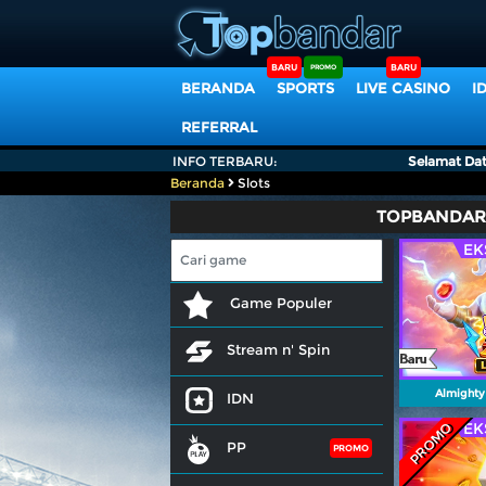
BARU
BARU
PROMO
BERANDA
SPORTS
LIVE CASINO
I
REFERRAL
INFO TERBARU:
Selamat Datang Di 
Beranda
Slots
TOPBANDAR 
EK
Game Populer
Stream n' Spin
Almighty
IDN
EK
PROMO
PP
PROMO