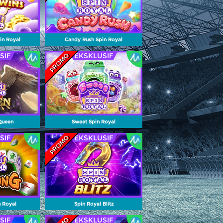
in Royal
Candy Rush Spin Royal
SIF
EKSKLUSIF
PROMO
Queen
Sweet Spin Royal
SIF
EKSKLUSIF
PROMO
 Royal
Spin Royal Blitz
SIF
EKSKLUSIF