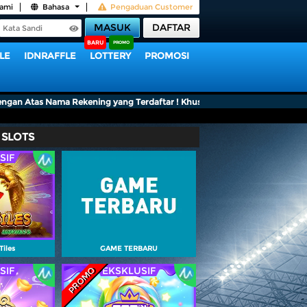
ami
Bahasa
Pengaduan Customer
DAFTAR
BARU
PROMO
LE
IDNRAFFLE
LOTTERY
PROMOSI
Atas Nama Rekening yang Terdaftar ! Khusus Member Baru Daftar yang Tr
 SLOTS
SIF
Tiles
GAME TERBARU
SIF
EKSKLUSIF
PROMO