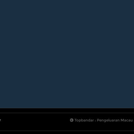
r
Topbandar : Pengeluaran Macau 4D