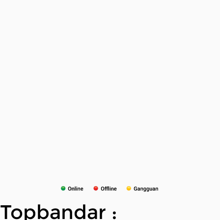
Referral
Promosi
Hubungi Kami
Live Chat
Pengaduan Customer
Pilih Bahasa:
MASUK
DAFTAR
&copy; Topbandar : Pengeluaran Macau 4D Toto
Hari Ini dan Slot777. Hak Cipta Dilindungi.
Topbandar :