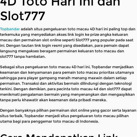
4D Toto Hari Ini dan
Slot777
Topbandar
adalah situs pengeluaran toto macau 4D hari ini paling top dan
terkemuka yang menyediakan akses link login ke prize angka keluaran
macau dan permainan slot online seperti Slot777 yang populer pada saat
ini. Dengan tautan link login resmi yang disediakan, para pemain dapat
langsung mengakses beragam permainan keluaran toto macau dan
slot777 tanpa hambatan.
Sebagai situs pengeluaran toto macau 4D hari ini, Topbandar menjadikan
keamanan dan kenyamanan para pemain toto macau prioritas utamanya
sehingga para player gampang meraih menang maxwin dalam setiap
permainan. Transaksi dan aktivitas bermain dilindungi dengan teknologi
terkini. Dengan demikian, para pecinta toto macau 4d dan slot777 dapat
menikmati pengalaman bermain yang menyenangkan dan mengasyikkan
tanpa perlu khawatir akan keamanan data pribadi mereka.
Dengan banyaknya pilihan permainan slot online yang gacor serta layanan
situs terbaik, Topbandar menjadi situs pengeluaran toto macau pilihan
utama bagi para penggemar toto macau di Indonesia.