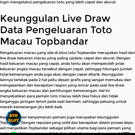
ingin mengetahui pengeluaran toto yang lebih cepat dan akurat.
Keunggulan Live Draw
Data Pengeluaran Toto
Macau Topbandar
Pengeluaran macau yang ada di situs toto Topbandar merupakan hasil dari
live draw keluaran macau yang paling update, cepat dan akurat. Dengan
hasil keluaran macau yang cepat, anda tentu akan memperoleh prize
keluaran angka macau tersebut dengan cepat, sehingga hitungan jumlah
total kemenangan anda juga akan dengan cepat ditarik. Keunggulan
lainnya terletak pada 2 hal yaitu desain grafis yang sangat memukau dan
mengesankan dan kecepatan respon yang lancar pada saat live draw
angka keluaran macau dan perhitungan kemenangan. Hal ini
menyebabkan para pemain toto macau lebih bisa fokus dan tidak
terganggu jaringan lemot pada saat bermain, sehingga peluang untuk
meraih kemenangan jitu lebih baik.
Keamanan dan kenyamanan pemain juga merupakan keunggulan
Topbandar. Dengan reputasi yang solid dan kecepatan dalam proses depo
wd menjadikan Topbandar sebagai pilihan utama bagi para pemain yang
ingin meraih kemenangan di tebak angka toto macau dan game slot777.