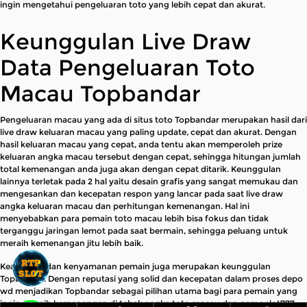
ingin mengetahui pengeluaran toto yang lebih cepat dan akurat.
Keunggulan Live Draw
Data Pengeluaran Toto
Macau Topbandar
Pengeluaran macau yang ada di situs toto Topbandar merupakan hasil dari
live draw keluaran macau yang paling update, cepat dan akurat. Dengan
hasil keluaran macau yang cepat, anda tentu akan memperoleh prize
keluaran angka macau tersebut dengan cepat, sehingga hitungan jumlah
total kemenangan anda juga akan dengan cepat ditarik. Keunggulan
lainnya terletak pada 2 hal yaitu desain grafis yang sangat memukau dan
mengesankan dan kecepatan respon yang lancar pada saat live draw
angka keluaran macau dan perhitungan kemenangan. Hal ini
menyebabkan para pemain toto macau lebih bisa fokus dan tidak
terganggu jaringan lemot pada saat bermain, sehingga peluang untuk
meraih kemenangan jitu lebih baik.
Keamanan dan kenyamanan pemain juga merupakan keunggulan
Topbandar. Dengan reputasi yang solid dan kecepatan dalam proses depo
wd menjadikan Topbandar sebagai pilihan utama bagi para pemain yang
ingin meraih kemenangan di tebak angka toto macau dan game slot777.