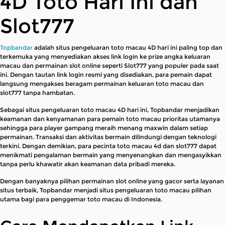
4D Toto Hari Ini dan
Slot777
Topbandar
adalah situs pengeluaran toto macau 4D hari ini paling top dan
terkemuka yang menyediakan akses link login ke prize angka keluaran
macau dan permainan slot online seperti Slot777 yang populer pada saat
ini. Dengan tautan link login resmi yang disediakan, para pemain dapat
langsung mengakses beragam permainan keluaran toto macau dan
slot777 tanpa hambatan.
Sebagai situs pengeluaran toto macau 4D hari ini, Topbandar menjadikan
keamanan dan kenyamanan para pemain toto macau prioritas utamanya
sehingga para player gampang meraih menang maxwin dalam setiap
permainan. Transaksi dan aktivitas bermain dilindungi dengan teknologi
terkini. Dengan demikian, para pecinta toto macau 4d dan slot777 dapat
menikmati pengalaman bermain yang menyenangkan dan mengasyikkan
tanpa perlu khawatir akan keamanan data pribadi mereka.
Dengan banyaknya pilihan permainan slot online yang gacor serta layanan
situs terbaik, Topbandar menjadi situs pengeluaran toto macau pilihan
utama bagi para penggemar toto macau di Indonesia.