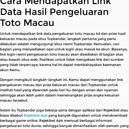
Cara Mendapatkan Link
Data Hasil Pengeluaran
Toto Macau
Untuk mendapatkan link data pengeluaran toto macau 4d dan prize hasil
keluaran macau pada situs Topbandar, langkah pertama yang perlu
dilakukan adalah mengunjungi situs resmi Topbandar. Kemudian, cari
bagian yang menyediakan opsi untuk login atau masuk ke akun. Biasanya,
link login resmi pengeluaran toto macau akan disediakan di bagian atas
atau bawah situs web. Pastikan untuk tidak mengakses link dari sumber
yang tidak terpercaya, karena hal ini dapat membahayakan keamanan
akun Kamu.
Dengan mengikuti langkah-langkah ini, Kamu dapat menggunakan link
pengeluaran macau dan prize keluaran macau dari Topbandar untuk
melihat hasil yang diperoleh pada hari itu dengan aman dan nyaman
sehingga akan lebih yakin dalam memenangkan prize angka keluaran
macau tersebut.
Selain itu Topbandar juga bekerja sama dengan aplikasi dari Rejekibet atau
biasa disebut
Rejekibet Apk
yang banyak digunakan untuk mendownload
berbagai game online. Rejekibet Apk memuat berbagai informasi
pengeluaran toto dunia, sehingga banyak dimanfaatkan oleh pemain yang