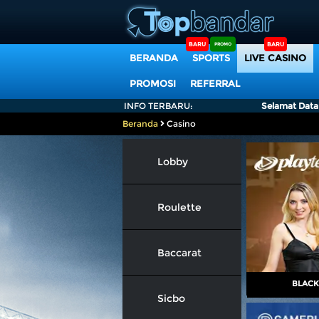
BARU
BARU
PROMO
BERANDA
SPORTS
LIVE CASINO
PROMOSI
REFERRAL
INFO TERBARU:
Selamat Datang Di 
Beranda
Casino
Meja
Lobby
Roulette
Sicbo
Baccarat
Blackjack
Roulette
Dragon Tiger
Special Games
DAFTAR
Baccarat
KEM
BLACK
BLACK
Sicbo
Meja