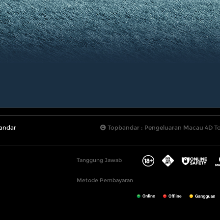
andar
Topbandar : Pengeluaran Macau 4D Toto
Tanggung Jawab
Metode Pembayaran