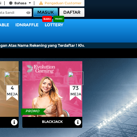
i
Bahasa
Pengaduan Customer
DAFTAR
BARU
PROMO
ABLE
IDNRAFFLE
LOTTERY
Atas Nama Rekening yang Terdaftar ! Khusus Member Baru Daftar yang Tra
in
Max
Meja
Min
Max
Rb
30Jt
Roulette
1Rb
20Jt
Rb
30Jt
Baccarat
2Rb
10Jt
0Rb
30Jt
Sicbo
2Rb
10Jt
0Rb
30Jt
Dragon Tiger
10Rb
10Jt
4
73
Blackjack
10Rb
20Jt
Wheel
1Rb
10Jt
MEJA
MEJA
ASUK
DAFTAR
MASUK
PROMO
KEMBALI
BLACKJACK
BLACKJACK