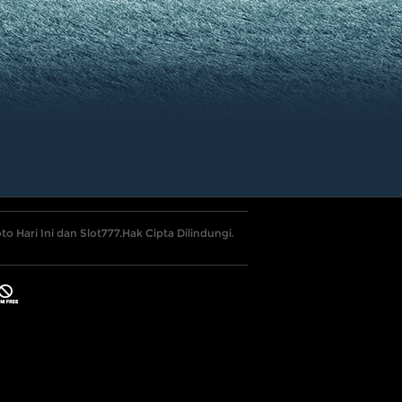
 Hari Ini dan Slot777.Hak Cipta Dilindungi.