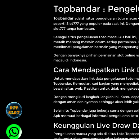
Topbandar : Pengel
Topbandar
adalah situs pengeluaran toto macau 4
seperti Slot777 yang populer pada saat ini. Deng
slot777 tanpa hambatan.
Sebagai situs pengeluaran toto macau 4D hari in
meraih menang maxwin dalam setiap permainan. Tra
menikmati pengalaman bermain yang menyenangkan
Dengan banyaknya pilihan permainan slot online y
macau di Indonesia.
Cara Mendapatkan Link 
Untuk mendapatkan link data pengeluaran toto mac
Topbandar. Kemudian, cari bagian yang menyediakan
bawah situs web. Pastikan untuk tidak mengakses
Dengan mengikuti langkah-langkah ini, Kamu dapat
dengan aman dan nyaman sehingga akan lebih yak
Selain itu Topbandar juga bekerja sama dengan apli
Apk memuat berbagai informasi pengeluaran toto 
Keunggulan Live Draw D
Pengeluaran macau yang ada di situs toto Topbanda
anda tentu akan memperoleh prize keluaran angka