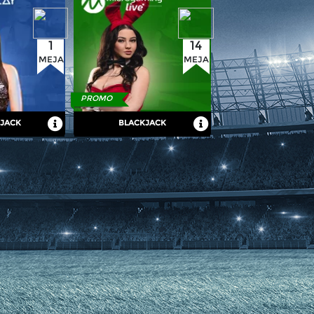
5Rb
30Jt
Roulette
1Rb
5Jt
500
250Rb
Baccarat
10Rb
7,5Jt
1Rb
300Rb
Dragon Tiger
10Rb
7,5Jt
5Rb
1,9Jt
Blackjack
25Rb
2,5Jt
1
14
500
1,9Jt
Sicbo
1Rb
5Jt
MEJA
MEJA
MASUK
DAFTAR
MASUK
PROMO
BALI
KEMBALI
JACK
BLACKJACK
JACK
BLACKJACK