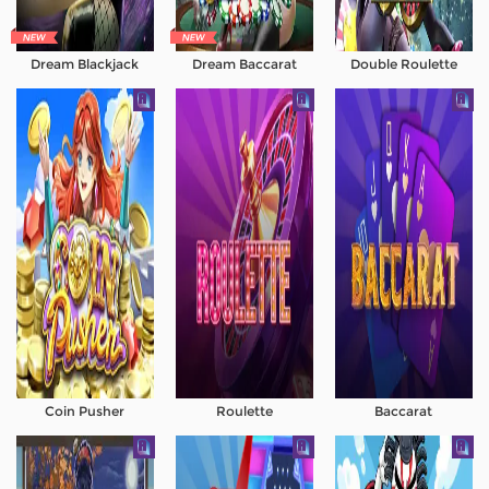
Referral
Dream Blackjack
Dream Baccarat
Double Roulette
Promosi
Hubungi Kami
Live Chat
Pengaduan Customer
Pilih Bahasa:
MASUK
DAFTAR
Coin Pusher
Roulette
Baccarat
&copy; Topbandar : Pengeluaran Macau 4D Toto
Hari Ini dan Slot777. Hak Cipta Dilindungi.