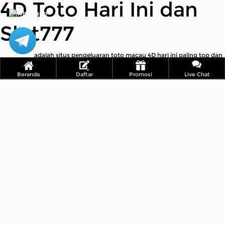
4D Toto Hari Ini dan
Slot777
Topbandar
adalah situs pengeluaran toto macau 4D hari ini paling top dan
terkemuka yang menyediakan akses link login ke prize angka keluaran
macau dan permainan slot online seperti Slot777 yang populer pada saat
Beranda
Daftar
Promosi
Live Chat
ini. Dengan tautan link login resmi yang disediakan, para pemain dapat
langsung mengakses beragam permainan keluaran toto macau dan
slot777 tanpa hambatan.
Sebagai situs pengeluaran toto macau 4D hari ini, Topbandar menjadikan
keamanan dan kenyamanan para pemain toto macau prioritas utamanya
sehingga para player gampang meraih menang maxwin dalam setiap
permainan. Transaksi dan aktivitas bermain dilindungi dengan teknologi
terkini. Dengan demikian, para pecinta toto macau 4d dan slot777 dapat
menikmati pengalaman bermain yang menyenangkan dan mengasyikkan
tanpa perlu khawatir akan keamanan data pribadi mereka.
Dengan banyaknya pilihan permainan slot online yang gacor serta layanan
situs terbaik, Topbandar menjadi situs pengeluaran toto macau pilihan
utama bagi para penggemar toto macau di Indonesia.